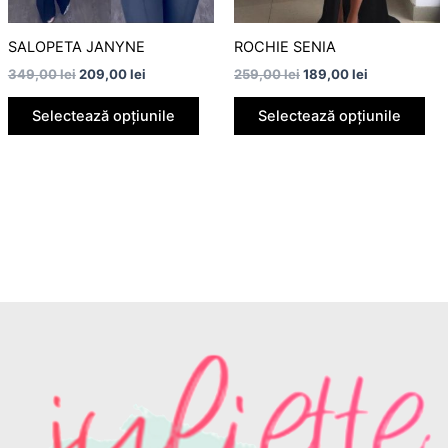
fi
fi
alese
ale
SALOPETA JANYNE
ROCHIE SENIA
în
în
349,00
lei
209,00
lei
259,00
lei
189,00
lei
pagina
pag
Selectează opțiunile
Selectează opțiunile
produsului.
pro