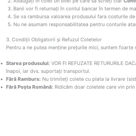
Adăugați în colet un bilet pe care să scrieți clar
Cont
Banii vor fi returnați în contul bancar în termen de
Se va rambursa valoarea produsului fara costurile de
Nu ne asumam responsabilitatea pentru conturile atas
3. Condiții Obligatorii și Refuzul Coletelor
Pentru a ne putea menține prețurile mici, suntem foarte str
Starea produsului:
VOR FI REFUZATE RETURURILE DACĂ 
înapoi, iar dvs. suportați transportul.
Fără Ramburs:
Nu trimiteți colete cu plata la livrare (s
Fără Poșta Română:
Ridicăm doar coletele care vin prin 