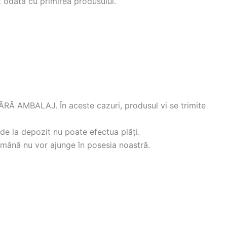
et odata cu primirea produsului.
BALAJ. În aceste cazuri, produsul vi se trimite
 de la depozit nu poate efectua plăți.
Română nu vor ajunge în posesia noastră.