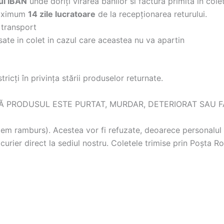
ul IBAN
unde doriți virarea banilor si factura primita in col
 maximum
14 zile lucratoare
de la recepționarea returului.
 transport
ate in colet in cazul care aceastea nu va apartin
icți în privința stării produselor returnate.
PRODUSUL ESTE PURTAT, MURDAR, DETERIORAT SAU FĂRĂ AM
istem ramburs). Acestea vor fi refuzate, deoarece personalul
curier direct la sediul nostru. Coletele trimise prin Poșta 