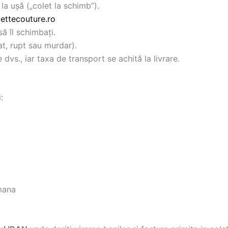
a ușă („colet la schimb”).
ettecouture.ro
să îl schimbați.
at, rupt sau murdar).
dvs., iar taxa de transport se achită la livrare.
:
omana