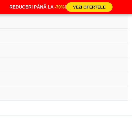
REDUCERI PÂNĂ LA
-70%
!
VEZI OFERTELE