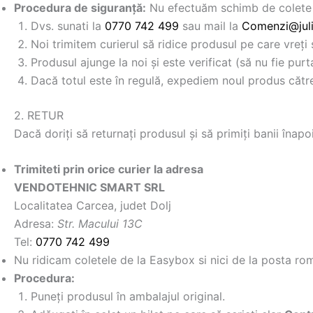
Procedura de siguranță:
Nu efectuăm schimb de colete l
Dvs. sunati la
0770 742 499
sau mail la
Comenzi@juli
Noi trimitem curierul să ridice produsul pe care vreți 
Produsul ajunge la noi și este verificat (să nu fie purt
Dacă totul este în regulă, expediem noul produs către 
2. RETUR
Dacă doriți să returnați produsul și să primiți banii înapoi
Trimiteti prin orice curier la adresa
VENDOTEHNIC SMART SRL
Localitatea Carcea, judet Dolj
Adresa:
Str. Macului 13C
Tel:
0770 742 499
Nu ridicam coletele de la Easybox si nici de la posta r
Procedura:
Puneți produsul în ambalajul original.