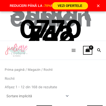
Suport
Skip
×
comen
REDUCERI PÂNĂ LA
-70%
!
VEZI OFERTELE
to
zi:
content
0770
742
499
Căut
Prima pagină
/
Magazin
/ Rochii
Rochii
Afișez 1 - 12 din 168 de rezultate