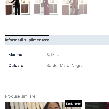
Informații suplimentare
Marime
S, M, L
Culoare
Bordo, Maro, Negru
Produse similare
Prețul
Prețul
Pre
Reducere!
Acest
inițial
curent
iniț