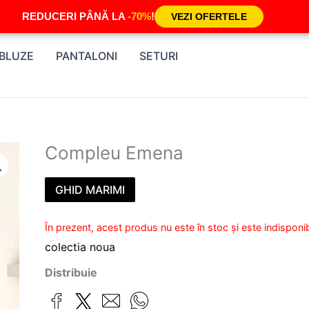
REDUCERI PÂNĂ LA
-70%
!
VEZI OFERTELE
BLUZE
PANTALONI
SETURI
Compleu Emena
GHID MARIMI
În prezent, acest produs nu este în stoc și este indisponib
colectia noua
Distribuie