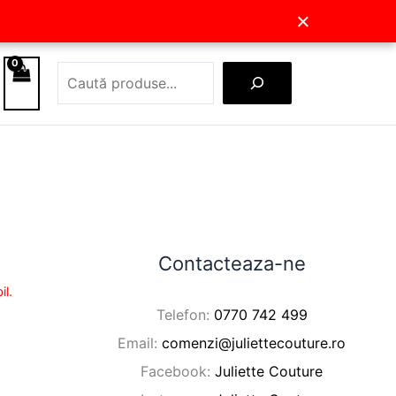
×
Caută
Contacteaza-ne
il.
Telefon:
0770 742 499
Email:
comenzi@juliettecouture.ro
Facebook:
Juliette Couture