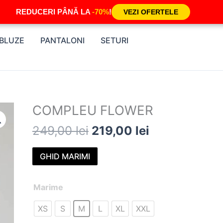
REDUCERI PÂNĂ LA
-70%
!
VEZI OFERTELE
BLUZE
PANTALONI
SETURI
Prețul
Prețul
COMPLEU FLOWER
inițial
curent
249,00
lei
219,00
lei
a
este:
fost:
219,00 lei.
GHID MARIMI
249,00 lei.
Cantitate
Marime
COMPLEU
XS
S
M
L
XL
XXL
FLOWER