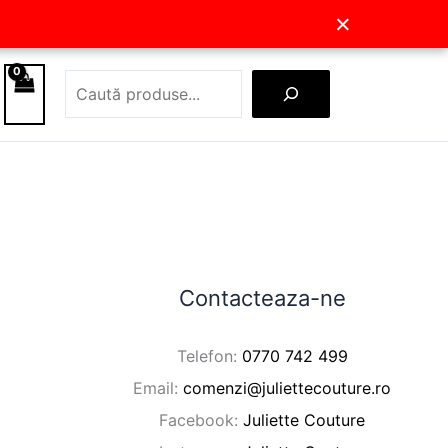
×
fost:
219,00 lei.
249,00 lei.
Caută
Contacteaza-ne
Telefon:
0770 742 499
Email:
comenzi@juliettecouture.ro
Facebook:
Juliette Couture