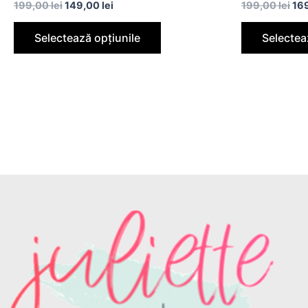
199,00
lei
149,00
lei
199,00
lei
16
Selectează opțiunile
Selectea