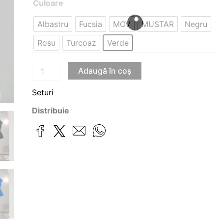
Culoare
Albastru
Fucsia
MOV
MUSTAR
Negru
Rosu
Turcoaz
Verde
Adaugă în coș
Seturi
Distribuie