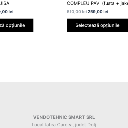
UISA
COMPLEU PAVI (fusta + jak
9,00
lei
510,00
lei
259,00
lei
ză opțiunile
Selectează opțiunile
VENDOTEHNIC SMART SRL
Localitatea Carcea, judet Dolj