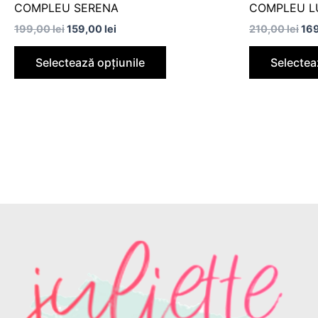
COMPLEU SERENA
COMPLEU L
199,00
lei
159,00
lei
210,00
lei
16
Selectează opțiunile
Selectea