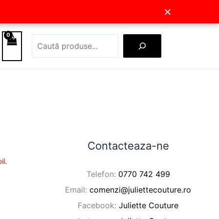
×
Caută
Contacteaza-ne
il.
Telefon:
0770 742 499
Email:
comenzi@juliettecouture.ro
Facebook:
Juliette Couture