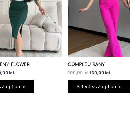
multe
variații.
Opțiunile
pot
fi
alese
în
pagina
produsului.
ENY FLOWER
COMPLEU RANY
9,00
lei
199,00
lei
169,00
lei
ză opțiunile
Selectează opțiunile