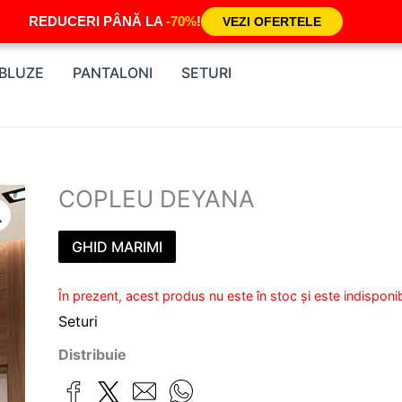
REDUCERI PÂNĂ LA
-70%
!
VEZI OFERTELE
BLUZE
PANTALONI
SETURI
COPLEU DEYANA
GHID MARIMI
În prezent, acest produs nu este în stoc și este indisponib
Seturi
Distribuie