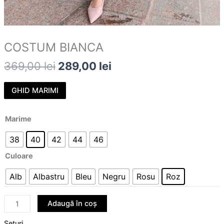
COSTUM BIANCA
369,00
lei
289,00
lei
GHID MARIMI
Marime
38
40
42
44
46
Culoare
Alb
Albastru
Bleu
Negru
Rosu
Roz
Adaugă în coș
Seturi