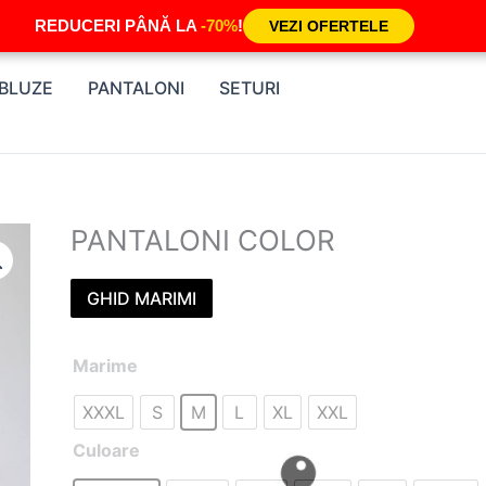
REDUCERI PÂNĂ LA
-70%
!
VEZI OFERTELE
BLUZE
PANTALONI
SETURI
PANTALONI COLOR
GHID MARIMI
Cantitate
Marime
PANTALONI
XXXL
S
M
L
XL
XXL
COLOR
Culoare