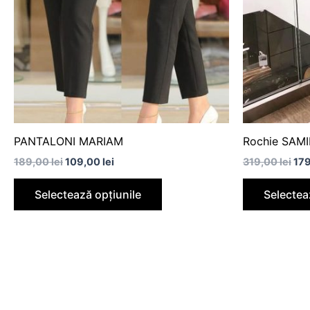
variații.
Opțiunile
pot
fi
alese
în
pagina
produsului.
PANTALONI MARIAM
Rochie SAM
189,00
lei
109,00
lei
319,00
lei
17
Selectează opțiunile
Selectea