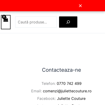
×
Caută
Contacteaza-ne
Telefon:
0770 742 499
Email:
comenzi@juliettecouture.ro
Facebook:
Juliette Couture