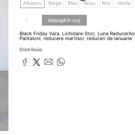
Albastru
Beige
Bleu
Rosu
Roz
Verde
Adaugă în coș
Black Friday Vara
,
Lichidare Stoc
,
Luna Reducerilo
Pantaloni
,
reducere martisor
,
reduceri de ianuarie
Distribuie