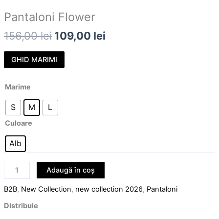
Pantaloni Flower
156,00
lei
109,00
lei
GHID MARIMI
Marime
S
M
L
Culoare
Alb
Adaugă în coș
B2B
,
New Collection
,
new collection 2026
,
Pantaloni
Distribuie