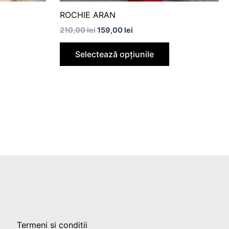
produsului.
produsului.
ROCHIE ARAN
210,00
lei
159,00
lei
Selectează opțiunile
Termeni si conditii