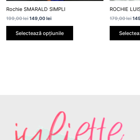
produsului.
Rochie SMARALD SIMPLI
ROCHIE LU
199,00
lei
149,00
lei
179,00
lei
14
Selectează opțiunile
Selectea