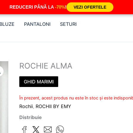
REDUCERI PÂNĂ LA
-70%
!
VEZI OFERTELE
BLUZE
PANTALONI
SETURI
ROCHIE ALMA
GHID MARIMI
În prezent, acest produs nu este în stoc și este indisponib
Rochii
,
ROCHII BY EMY
Distribuie