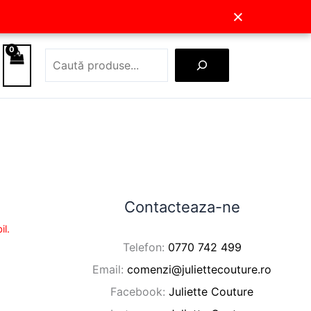
×
Caută
Contacteaza-ne
il.
Telefon:
0770 742 499
Email:
comenzi@juliettecouture.ro
Facebook:
Juliette Couture