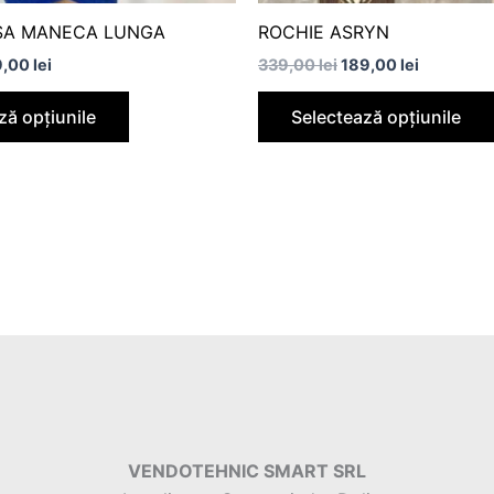
produsului.
ISA MANECA LUNGA
ROCHIE ASRYN
9,00
lei
339,00
lei
189,00
lei
ză opțiunile
Selectează opțiunile
VENDOTEHNIC SMART SRL