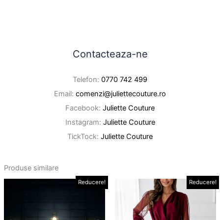
Contacteaza-ne
Telefon:
0770 742 499
Email:
comenzi@juliettecouture.ro
Facebook:
Juliette Couture
Instagram:
Juliette Couture
TickTock:
Juliette Couture
Produse similare
Interval
Prețul
Prețul
Reducere!
Reducere!
Acest
Ace
de
inițial
curent
produs
pro
prețuri:
a
este:
149,00 lei
are
fost:
159,00 lei.
are
până
189,00 lei.
mai
mai