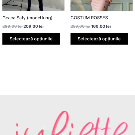
pot
pot
fi
fi
alese
ale
Geaca Safy (model lung)
COSTUM ROSSES
în
în
289,00
lei
209,00
lei
259,00
lei
169,00
lei
pagina
pag
Selectează opțiunile
Selectează opțiunile
produsului.
pro