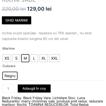
220,00
lei
129,00
lei
GHID MARIMI
rochie ocazii speciale . tesatura cu 79% elastan , nu este
captusita interior lungime 85 cm din umar
Marime
XS
S
M
L
XL
XXL
Culoare
Negru
Adaugă în coș
Black Friday
,
Black Friday Vara
,
Lichidare Stoc
,
Luna
Reducerilor
,
merry christmas sale
,
produse pret redus
,
reducere
martisor
,
Rochii
,
TOAMNA REDUCERILOR
,
Totul Redus