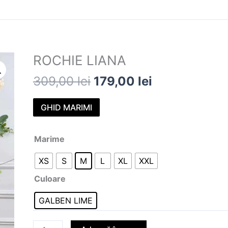
Prețul
Prețul
ROCHIE LIANA
Cantitate
inițial
curent
ROCHIE
309,00
lei
179,00
lei
a
este:
LIANA
fost:
179,00 lei.
GHID MARIMI
309,00 lei.
Marime
XS
S
M
L
XL
XXL
Culoare
GALBEN LIME