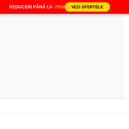
REDUCERI PÂNĂ LA
-70%
!
VEZI OFERTELE