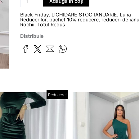
Adaugă în coș
Black Friday
,
LICHIDARE STOC IANUARIE
,
Luna
Reducerilor
,
pachet 10% reducere
,
reduceri de ianu
Rochii
,
Totul Redus
Distribuie
țul
Prețul
Prețul
Prețul
Reducere!
Acest
țial
curent
inițial
curent
produs
este:
a
este:
t:
229,00 lei.
fost:
99,00 lei.
are
,00 lei.
199,00 lei.
mai
multe
variații.