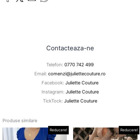
Contacteaza-ne
Telefon:
0770 742 499
Email:
comenzi@juliettecouture.ro
Facebook:
Juliette Couture
Instagram:
Juliette Couture
TickTock:
Juliette Couture
Produse similare
Prețul
Prețul
Prețul
Prețul
Reducere!
Reducere!
Acest
Ace
inițial
curent
inițial
curent
produs
pro