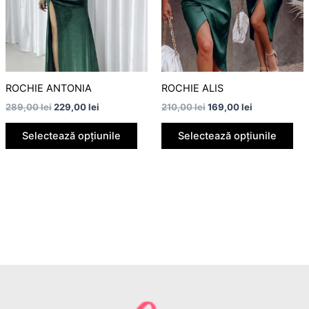
multe
mul
variații.
vari
Opțiunile
Opț
pot
pot
fi
fi
alese
ale
ROCHIE ANTONIA
ROCHIE ALIS
în
în
289,00
lei
229,00
lei
210,00
lei
169,00
lei
pagina
pag
Selectează opțiunile
Selectează opțiunile
produsului.
pro