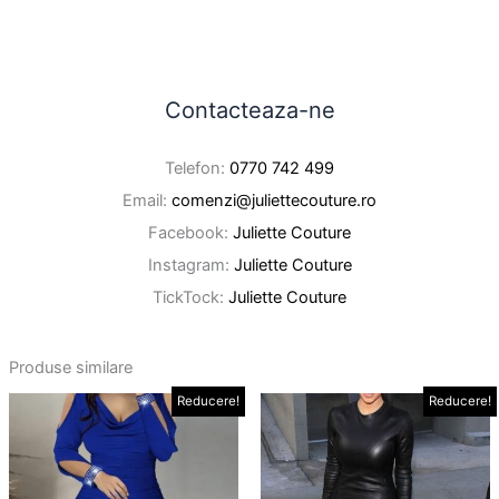
Contacteaza-ne
Telefon:
0770 742 499
Email:
comenzi@juliettecouture.ro
Facebook:
Juliette Couture
Instagram:
Juliette Couture
TickTock:
Juliette Couture
Produse similare
Prețul
Prețul
Prețul
Prețul
Reducere!
Reducere!
Acest
Ace
inițial
curent
inițial
curent
produs
pro
a
este:
a
este:
fost:
99,00 lei.
are
fost:
169,00 lei.
are
199,00 lei.
269,00 lei.
mai
mai