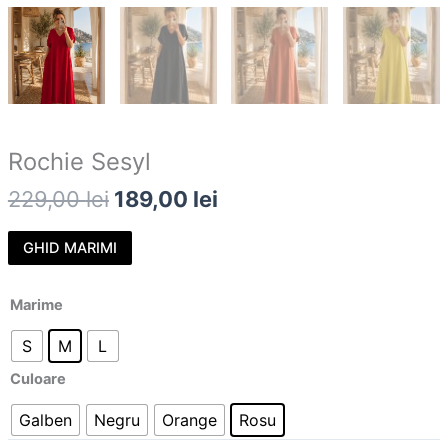
Rochie Sesyl
229,00
lei
189,00
lei
GHID MARIMI
Marime
S
M
L
Culoare
Galben
Negru
Orange
Rosu