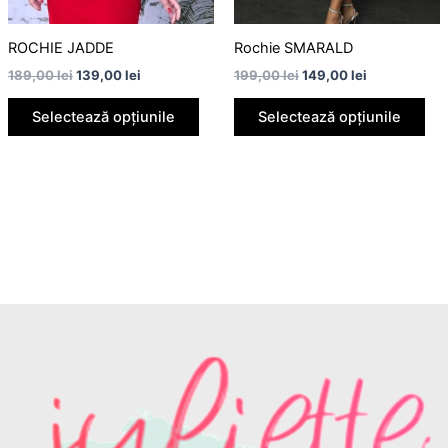
fi
fi
alese
ale
ROCHIE JADDE
Rochie SMARALD
în
în
189,00
lei
139,00
lei
199,00
lei
149,00
lei
pagina
pag
Selectează opțiunile
Selectează opțiunile
produsului.
pro