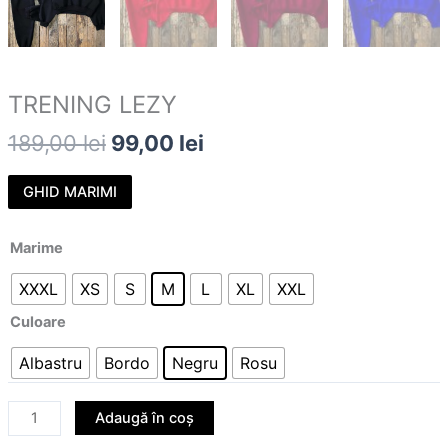
TRENING LEZY
189,00
lei
99,00
lei
GHID MARIMI
Marime
XXXL
XS
S
M
L
XL
XXL
Culoare
Albastru
Bordo
Negru
Rosu
Adaugă în coș