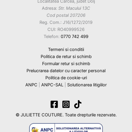
Localitatea Carcea, judet Dolj
Adresa:
Str. Macului 13C
Cod postal 207206
Reg. Com.: J16/1272/2019
CUI: RO40999526
Telefon:
0770 742 499
Termeni si conditii
Politica de retur si schimb
Formular retur si schimb
Prelucrarea datelor cu caracter personal
Politica de cookie-uri
ANPC
|
ANPC-SAL
|
Solutionarea litigiilor
© JULIETTE COUTURE. Toate drepturile rezervate.