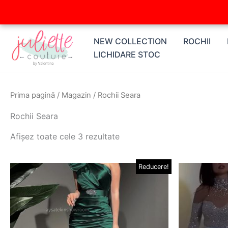
Skip
to
content
NEW COLLECTION
ROCHII
LICHIDARE STOC
Prima pagină
/
Magazin
/ Rochii Seara
Rochii Seara
Afișez toate cele 3 rezultate
Prețul
Prețul
Pre
Reducere!
Acest
inițial
curent
ini
produs
a
este:
a
fost:
169,00 lei.
fos
are
310,00 lei.
629
mai
multe