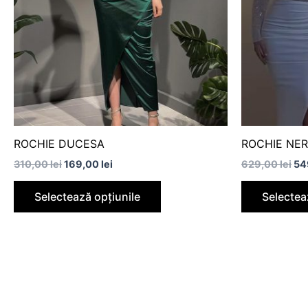
variații.
Opțiunile
pot
fi
alese
în
pagina
produsului.
ROCHIE DUCESA
ROCHIE NE
310,00
lei
169,00
lei
629,00
lei
54
Selectează opțiunile
Selectea