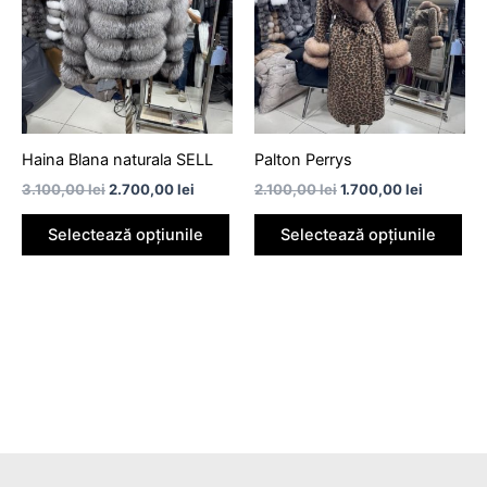
3.100,00 lei.
2.100,00 lei.
mai
mai
multe
mul
variații.
vari
Opțiunile
Opț
pot
pot
fi
fi
Haina Blana naturala SELL
Palton Perrys
alese
ale
3.100,00
lei
2.700,00
lei
2.100,00
lei
1.700,00
lei
în
în
pagina
pag
Selectează opțiunile
Selectează opțiunile
produsului.
pro