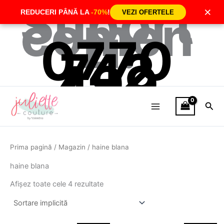
Suport
Skip
×
comen
REDUCERI PÂNĂ LA
-70%
!
VEZI OFERTELE
to
zi:
content
0770
742
499
Căut
Prima pagină
/
Magazin
/ haine blana
haine blana
Afișez toate cele 4 rezultate