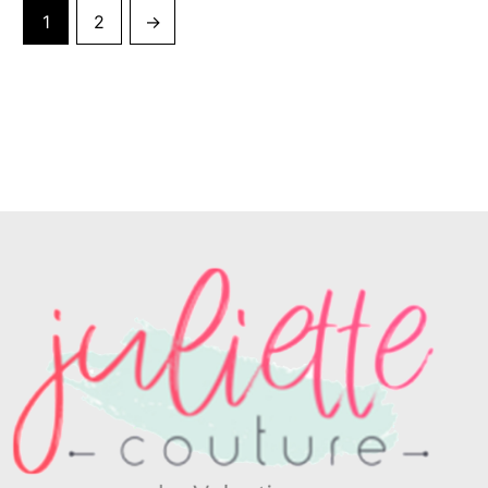
1
2
→