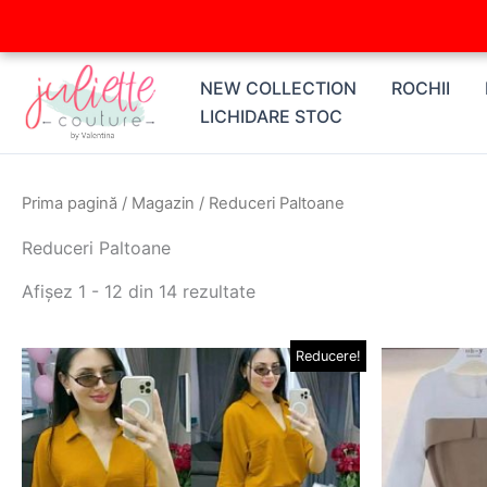
Skip
to
content
NEW COLLECTION
ROCHII
LICHIDARE STOC
Prima pagină
/
Magazin
/ Reduceri Paltoane
Reduceri Paltoane
Afișez 1 - 12 din 14 rezultate
Prețul
Prețul
Pre
Reducere!
Acest
inițial
curent
iniț
produs
a
este:
a
fost:
149,00 lei.
fos
are
199,00 lei.
210
mai
multe