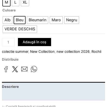
M
L
XL
Culoare
Alb
Bleu
Bleumarin
Maro
Negru
VERDE DESCHIS
Adaugă în coș
colectie summer
,
New Collection
,
new collection 2026
,
Rochii
Distribuie
Descriere
Informații suplimentare
✨ Croială feminină și confortabilă