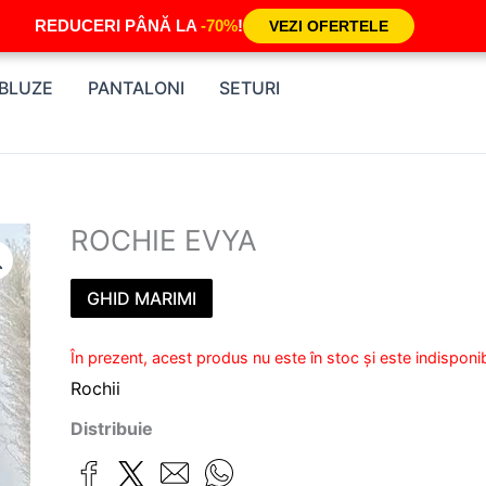
REDUCERI PÂNĂ LA
-70%
!
VEZI OFERTELE
BLUZE
PANTALONI
SETURI
ROCHIE EVYA
GHID MARIMI
În prezent, acest produs nu este în stoc și este indisponib
Rochii
Distribuie