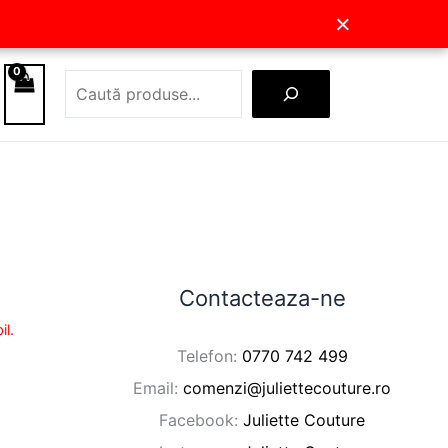
×
Caută
Contacteaza-ne
il.
Telefon:
0770 742 499
Email:
comenzi@juliettecouture.ro
Facebook:
Juliette Couture