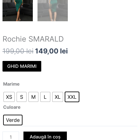
Rochie SMARALD
199,00
lei
149,00
lei
GHID MARIMI
Marime
XS
S
M
L
XL
XXL
Culoare
Verde
Adaugă în coș