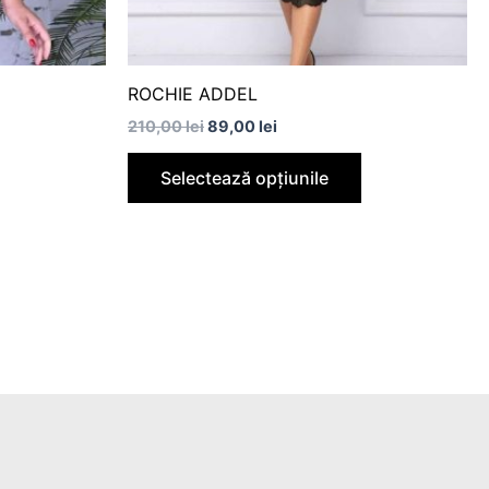
în
în
pagina
pagina
produsului.
produsului.
ROCHIE ADDEL
210,00
lei
89,00
lei
Selectează opțiunile