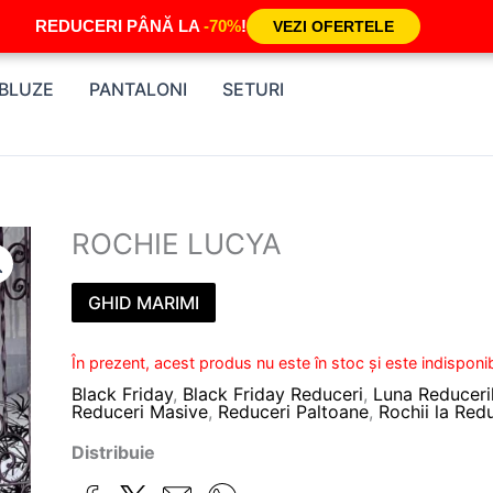
REDUCERI PÂNĂ LA
-70%
!
VEZI OFERTELE
BLUZE
PANTALONI
SETURI
ROCHIE LUCYA
GHID MARIMI
În prezent, acest produs nu este în stoc și este indisponib
Black Friday
,
Black Friday Reduceri
,
Luna Reduceri
Reduceri Masive
,
Reduceri Paltoane
,
Rochii la Red
Distribuie