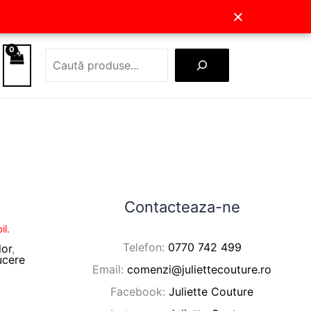
×
Caută
Contacteaza-ne
il.
Telefon:
0770 742 499
lor
,
ucere
Email:
comenzi@juliettecouture.ro
Facebook:
Juliette Couture