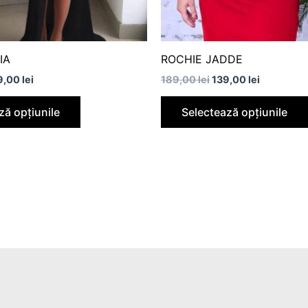
în
pagina
produsului.
IA
ROCHIE JADDE
9,00
lei
189,00
lei
139,00
lei
ză opțiunile
Selectează opțiunile