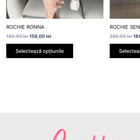
în
pagina
produsului.
ROCHIE RONNA
ROCHIE SEN
189,00
lei
159,00
lei
259,00
lei
18
Selectează opțiunile
Selectea