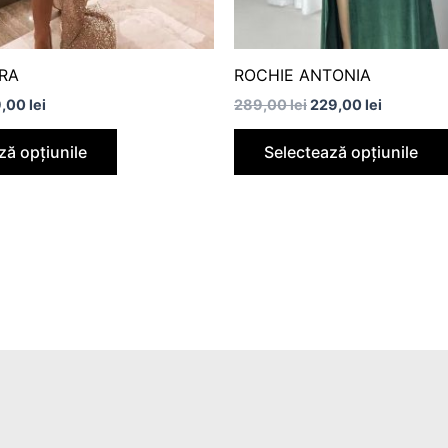
în
pagina
produsului.
IRA
ROCHIE ANTONIA
9,00
lei
289,00
lei
229,00
lei
ză opțiunile
Selectează opțiunile