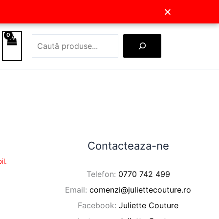
×
Caută
Contacteaza-ne
il.
Telefon:
0770 742 499
Email:
comenzi@juliettecouture.ro
Facebook:
Juliette Couture