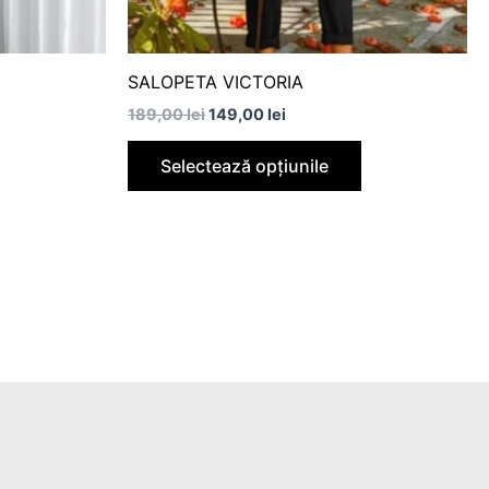
în
în
pagina
pagina
produsului.
produsului.
SALOPETA VICTORIA
189,00
lei
149,00
lei
Selectează opțiunile