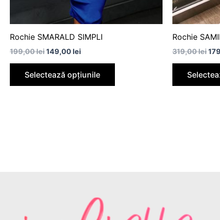
în
pagina
produsului.
Rochie SMARALD SIMPLI
Rochie SAM
199,00
lei
149,00
lei
319,00
lei
17
Selectează opțiunile
Selectea